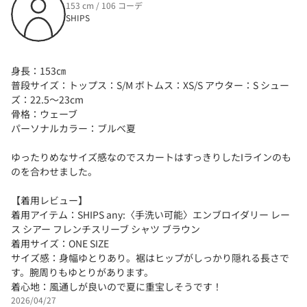
153 cm / 106 コーデ
SHIPS
身長：153㎝
普段サイズ：トップス：S/M ボトムス：XS/S アウター：S シュー
ズ：22.5～23cm
骨格：ウェーブ
パーソナルカラー：ブルべ夏
ゆったりめなサイズ感なのでスカートはすっきりしたIラインのも
のを合わせました。
【着用レビュー】
着用アイテム：SHIPS any:〈手洗い可能〉エンブロイダリー レー
ス シアー フレンチスリーブ シャツ ブラウン
着用サイズ：ONE SIZE
サイズ感：身幅ゆとりあり。裾はヒップがしっかり隠れる長さで
す。腕周りもゆとりがあります。
着心地：風通しが良いので夏に重宝しそうです！
2026/04/27