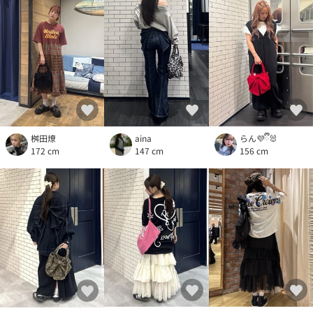
桝田燎
aina
らん💜ྀི🐰
172 cm
147 cm
156 cm