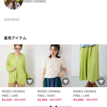
RODEO CROWNS
2026/05/01
着用アイテム
RODEO CROWNS
RODEO CROWNS
RODEO CROWNS
FREE / LIME
FREE / IVOY3
FREE / LIME
¥4,224
¥2,508
¥3,696
（
20
%OFF）
（
40
%OFF）
（
30
%OFF）