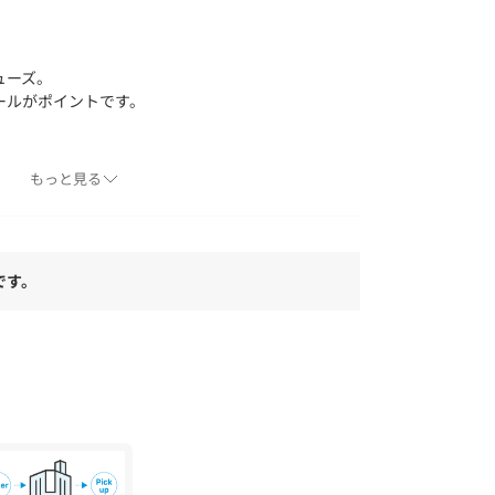
ューズ。
ールがポイントです。
ート合わせがおすすめです。
もっと見る
す。実際の商品と仕様、加工が若干異なる場合が
です。
角度、お使いのモニター環境により、実物と色味
。
、アテンションタグをご確認ください。