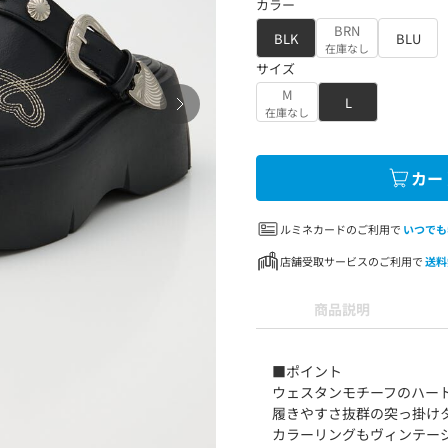
カラー
BRN
BLK
BLU
在庫なし
サイズ
M
L
在庫なし
カー
ルミネカードのご利用で
いつでも
店舗受取サービスのご利用で
送料
商品説明
■ポイント
ウェスタンモチーフのハー
履きやすさ抜群の突っ掛け
カラーリングもヴィンテー