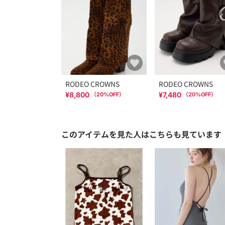
RODEO CROWNS
RODEO CROWNS
¥8,800
¥7,480
（
20
%OFF）
（
20
%OFF）