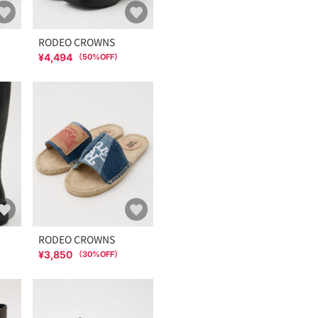
RODEO CROWNS
¥4,494
（
50
%OFF）
RODEO CROWNS
¥3,850
（
30
%OFF）