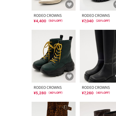
RODEO CROWNS
RODEO CROWNS
¥4,400
¥7,040
（
50
%OFF）
（
20
%OFF）
RODEO CROWNS
RODEO CROWNS
¥5,280
¥7,260
（
40
%OFF）
（
40
%OFF）