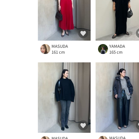
MASUDA
YAMADA
161 cm
165 cm
MASUDA
MASUDA