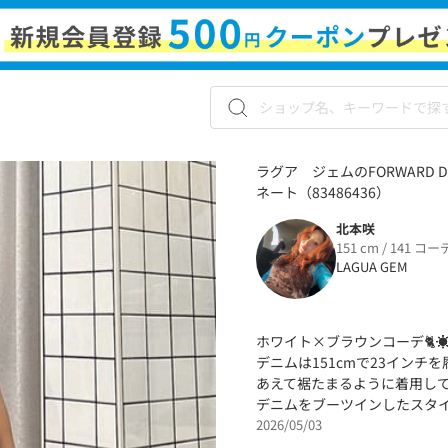
ラグア ジェムのFORWARD 
ネート（83486436）
北本咲
151 cm / 141 コー
LAGUA GEM
ホワイト×ブラウンコーデ🐈☀
デニムは151cmで23インチ
あえて裾たまるように着用し
デニムをブーツインしたスタイ
2026/05/03