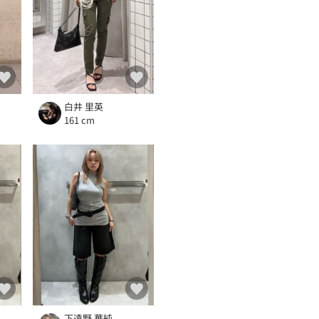
白井 里英
161 cm
下遠野 華純