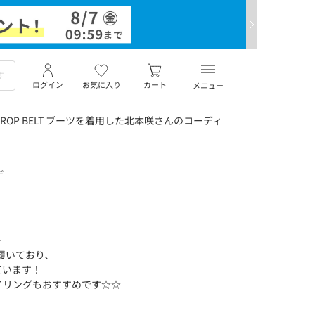
ログイン
お気に入り
カート
メニュー
DROP BELT ブーツを着用した北本咲さんのコーディ
デ
️
を履いており、
ています！
リングもおすすめです‪☆‪☆