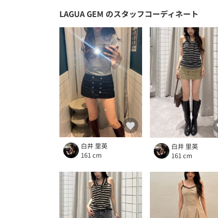
LAGUA GEM
のスタッフコーディネート
白井 里英
白井 里英
161 cm
161 cm