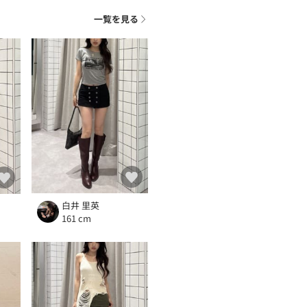
一覧を見る
白井 里英
161 cm