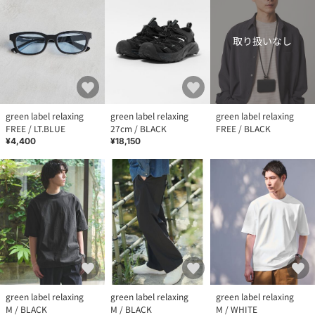
取り扱いなし
green label relaxing
green label relaxing
green label relaxing
FREE / LT.BLUE
27cm / BLACK
FREE / BLACK
¥4,400
¥18,150
green label relaxing
green label relaxing
green label relaxing
M / BLACK
M / BLACK
M / WHITE