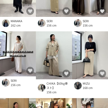
MANAKA
SERI
SERI
162 cm
156 cm
156 cm
SERI
CHIKA【60kg骨
MIZU
156 cm
スト】
168 cm
156 cm