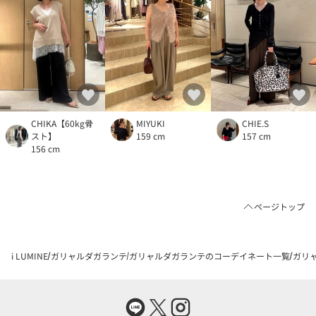
CHIKA【60kg骨
MIYUKI
CHIE.S
スト】
159 cm
157 cm
156 cm
ページトップ
i LUMINE
ガリャルダガランテ
ガリャルダガランテのコーデイネート一覧
ガリャ