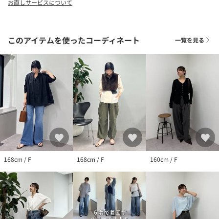
お直しサービスについて
※トップの画像は、光の具合で色味が違って見える場合がありま
す。
◆気になる商品は「お気に入り」登録を◆
このアイテムを使ったコーディネート
一覧を見る
ハートマークをクリックし、お好きなカラーを選んでお気に入り
に登録すると
入荷情報や残り1点の通知、完売カラーの再入荷、セール情報など
を受け取ることができます。
168cm / F
168cm / F
160cm / F