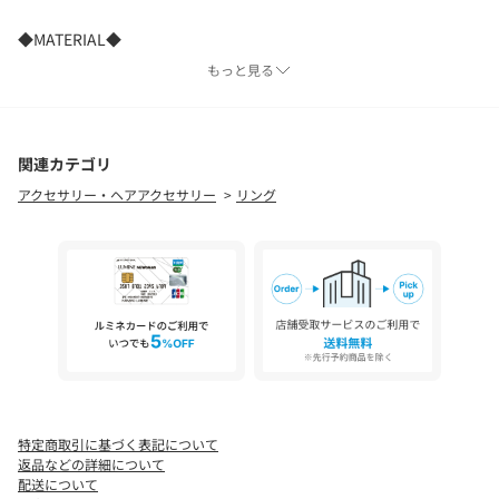
◆MATERIAL◆
シルバー925とは、純銀が92.5％含まれた素材。
もっと見る
ゴールドはそこに18Kゴールドのコーティングを、
シルバーには表面の変色を防ぎ、より輝きを増すロジウムコーテ
ィングが施されています。
関連カテゴリ
アクセサリー・ヘアアクセサリー
リング
【2.718】－ニーテンナナイチハチ－
ネイピア数を意味する数字から由来。
洗練された美しさ
シーンによってスタイリングに広がりを持たせ
手にする方の様々な可能性を込めたアイテムをラインアップ。
※画像の商品はサンプルです。
実際の商品と仕様、加工などが若干異なる場合があります。
また、生産過程上の都合により、洗濯表記や混率、サイズスペッ
ク等が多少変更になる可能性がございます。
特定商取引に基づく表記について
予めご了承ください。
返品などの詳細について
配送について