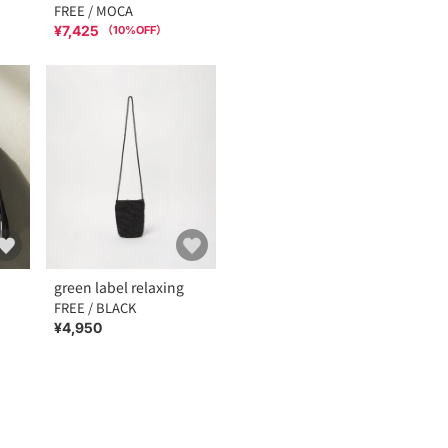
FREE / MOCA
¥7,425
（
10
%OFF）
green label relaxing
FREE / BLACK
¥4,950