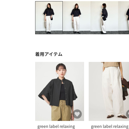
着用アイテム
green label relaxing
green label relaxing