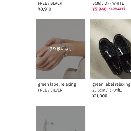
FREE / BLACK
S(36) / OFF WHITE
¥8,910
¥5,940
（
40
%OFF）
取り扱いなし
green label relaxing
green label relaxing
FREE / SILVER
23.5cm / その他1
¥11,000