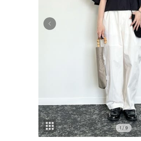
1
/ 9