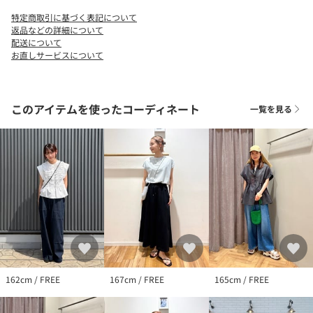
特定商取引に基づく表記について
店舗へお問い合わせの際は、全国のgreen label relaxing各店舗ま
返品などの詳細について
で下記の品名/品番をお申し付けください。
配送について
お直しサービスについて
品名：CFC ﾒﾀﾘｯｸﾔｰﾝﾎﾟｼｪｯﾄ 品番：36326000015
このアイテムを使ったコーディネート
一覧を見る
162cm / FREE
167cm / FREE
165cm / FREE