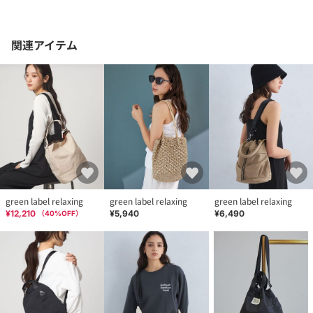
関連アイテム
green label relaxing
green label relaxing
green label relaxing
¥12,210
¥5,940
¥6,490
（
40
%OFF）