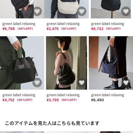
green label relaxing
green label relaxing
green label relaxing
¥6,798
¥2,475
¥6,732
（
40
%OFF）
（
50
%OFF）
（
10
%OFF）
green label relaxing
green label relaxing
green label relaxing
¥4,752
¥3,795
¥6,490
（
40
%OFF）
（
50
%OFF）