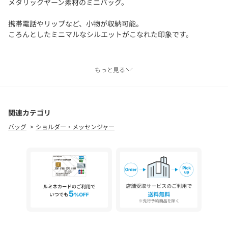
メタリックヤーン素材のミニバッグ。
携帯電話やリップなど、小物が収納可能。
ころんとしたミニマルなシルエットがこなれた印象です。
■素材
もっと見る
表地：綿70% ポリエステル30%
裏地：ポリエステル100%
関連カテゴリ
バッグ
ショルダー・メッセンジャー
【注意事項】
※画像の商品はサンプルです。
実際の商品と色味、仕様、加工、サイズ、素材等が若干異なる場
合がございます。
※商品に「取り扱い上の注意書き」、「洗濯表示」がございます
場合は、使用前に必ずご確認ください。
※商品画像は、光の当たり具合やパソコンなどの閲覧環境によ
り、実際の色味と異なって見える場合がございます。あらかじめ
ご了承ください。
※商品の色味の目安は、商品単体の画像をご参照ください。