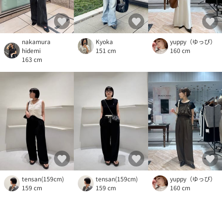
nakamura
Kyoka
yuppy（ゆっぴ）
hidemi
151 cm
160 cm
163 cm
tensan(159cm)
tensan(159cm)
yuppy（ゆっぴ）
159 cm
159 cm
160 cm