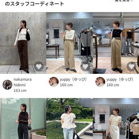
のスタッフコーディネート
nakamura
yuppy（ゆっぴ）
yuppy（ゆっぴ）
hidemi
160 cm
160 cm
163 cm