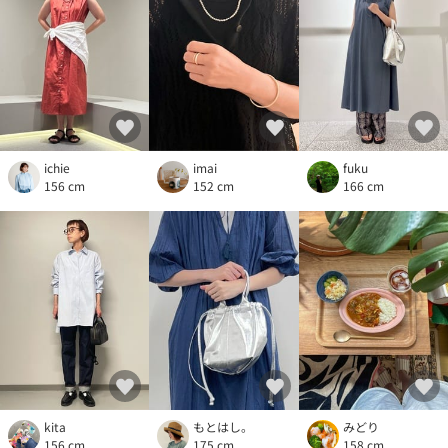
ichie
imai
fuku
156 cm
152 cm
166 cm
kita
もとはし。
みどり
156 cm
175 cm
158 cm