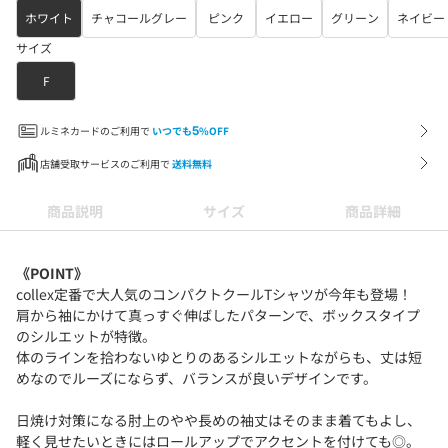
ホワイト
チャコールグレー
ピンク
イエロー
グリーン
ネイビー
サイズ
F
ルミネカードのご利用で
いつでも
5
%OFF
店舗受取サービスのご利用で
送料無料
商品説明
サイズ
商品詳細
《POINT》
collex定番で大人気のコンパクトクールTシャツが今年も登場！
肩から袖にかけて真っすぐ伸ばしたパターンで、ボックスタイプ
のシルエットが特徴。
体のラインを拾わないゆとりのあるシルエットながらも、丈は短
めなのでルーズにならず、バランスが良いデザインです。
日焼け対策になる肘上のやや長めの袖丈はそのまま着てもよし、
軽く見せたいときにはロールアップでアクセントを付けても◎。