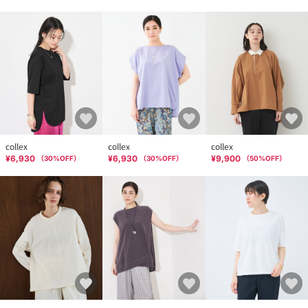
collex
collex
collex
¥6,930
¥6,930
¥9,900
（
30
%OFF）
（
30
%OFF）
（
50
%OFF）