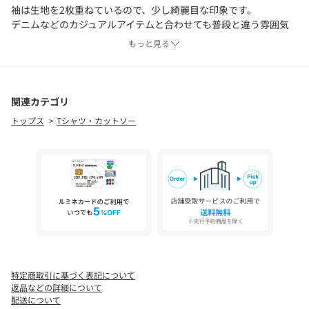
袖は生地を2枚重ねているので、少し綺麗目な印象です。
デニムなどのカジュアルアイテムと合わせても普段と違う雰囲気
で着こなせます。
もっと見る
《MATERIAL》
接触冷感、UVケアの機能を兼ね備えた素材を使用。
更にクールローレル加工を施すことによって極限まで毛羽を落と
関連カテゴリ
し、洗濯耐久性に優れるほか、触れた瞬間ひやりと感じる接触冷
トップス
Tシャツ・カットソー
感性も兼ね備えています。
高級綿である超長綿のコンパクトヤーンを使用しているため、毛
羽が少なくシルクのような光沢があります。
（紫外線遮蔽率91.3）
手洗い可能です。
特定商取引に基づく表記について
返品などの詳細について
配送について