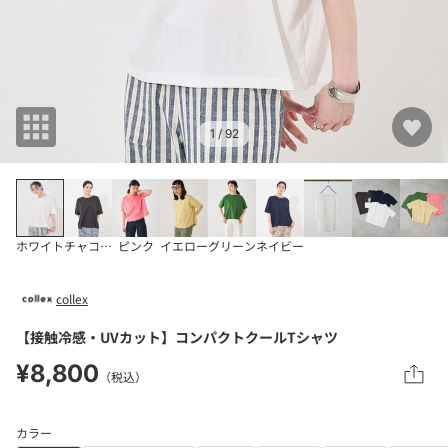
1
/ 92
ホワイト
チャコールグレー
ピンク
イエロー
グリーン
ネイビー
collex
【接触冷感・UVカット】コンパクトクールTシャツ
¥8,800
（税込）
カラー