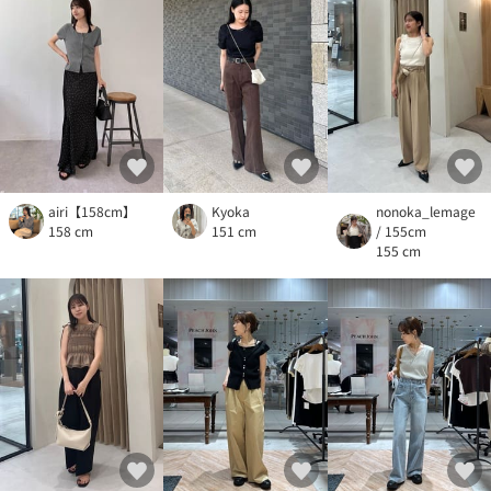
airi【158cm】
Kyoka
nonoka_lemage
158 cm
151 cm
/ 155cm
155 cm