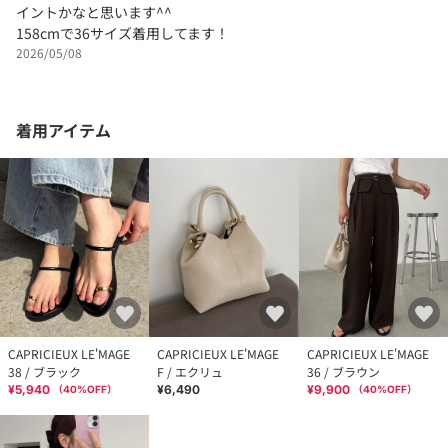
イントかなと思います^^
158cmで36サイズ着用してます！
2026/05/08
着用アイテム
CAPRICIEUX LE'MAGE
CAPRICIEUX LE'MAGE
CAPRICIEUX LE'MAGE
38 / ブラック
F / エクリュ
36 / ブラウン
¥5,940
¥6,490
¥9,900
（
40
%OFF）
（
40
%OFF）