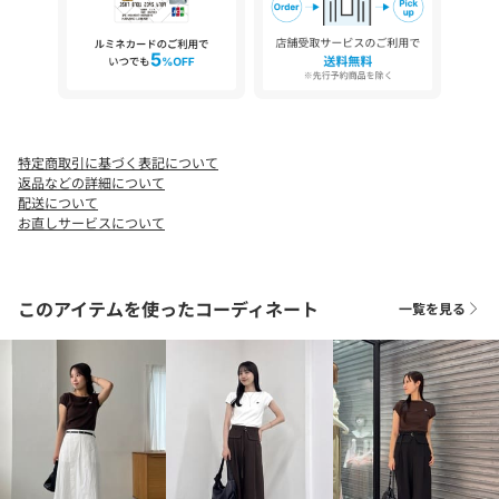
【イエロー着用アイテム➁】【累計2.5万本！】【新色追加】2タ
ックワイドパンツ
【イエロー着用アイテム③】【低身長サイズあり/セットアップ対
応】スリットポケットストレートデニム
【ブラウン着用アイテム】ラインギャザースカート
特定商取引に基づく表記について
＊＊＊＊＊＊＊＊＊＊＊＊＊＊＊＊＊＊＊＊＊＊
返品などの詳細について
透け感：ホワイト・イエローのみややあり
配送について
裏地：なし
お直しサービスについて
伸縮性：あり
光沢感：なし
＊＊＊＊＊＊＊＊＊＊＊＊＊＊＊＊＊＊＊＊＊＊
このアイテムを使ったコーディネート
一覧を見る
▼洗濯方法
液温は30℃を限度とし、洗濯機で非常に弱い洗濯ができる
※洗濯ネットを使用してください。
※濃色製品は、色移りすることがありますので、他の物と分けて
洗濯してください。