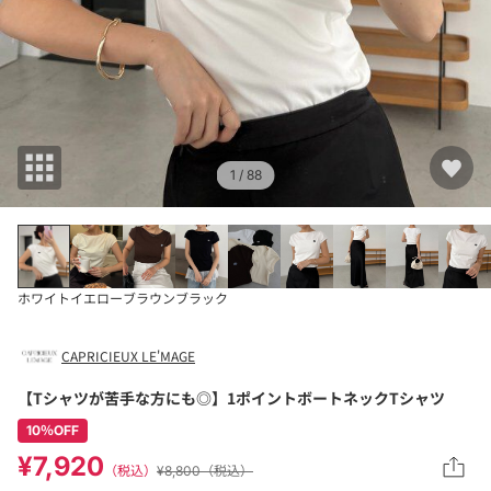
1
/ 88
ホワイト
イエロー
ブラウン
ブラック
CAPRICIEUX LE'MAGE
【Tシャツが苦手な方にも◎】1ポイントボートネックTシャツ
10％OFF
¥7,920
（税込）
¥8,800（税込）