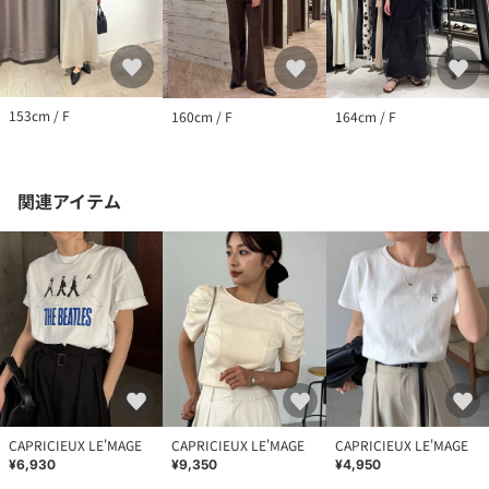
153cm / F
160cm / F
164cm / F
関連アイテム
CAPRICIEUX LE'MAGE
CAPRICIEUX LE'MAGE
CAPRICIEUX LE'MAGE
¥6,930
¥9,350
¥4,950