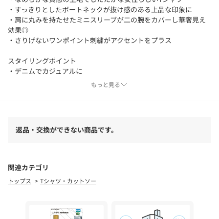
・すっきりとしたボートネックが抜け感のある上品な印象に
・肩に丸みを持たせたミニスリーブが二の腕をカバーし華奢見え
効果◎
・さりげないワンポイント刺繍がアクセントをプラス
スタイリングポイント
・デニムでカジュアルに
・スラックスやスカートできれい目にオンオフ問わず着まわせる
もっと見る
◎
【ホワイト着用アイテム①】【サイズ展開あり・新色/ブラウン】
返品・交換ができない商品です。
バイアススカート
【ホワイト着用アイテム➁】【コラボ限定カラー/ホワイト・ベー
ジュ】13ozハイウエストストレートデニム
【ブラック着用アイテム①】【低身長サイズあり】セミフレアデ
関連カテゴリ
ニム
トップス
Tシャツ・カットソー
【ブラック着用アイテム➁】【累計2.5万本！】【新色追加】2タ
ックワイドパンツ
【イエロー着用アイテム①】【低身長サイズあり】サイドタック
パンツ