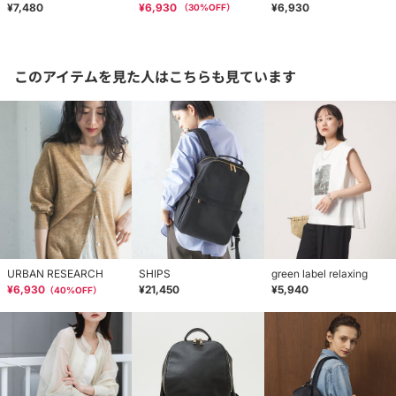
¥7,480
¥6,930
¥6,930
（
30
%OFF）