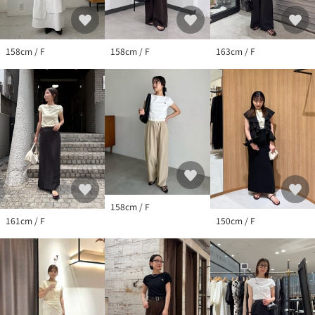
※洗濯により若干の縮みが生じる場合があります。
※アイロンの際は、刺繍部分には当てないでください。
※アイロンの際は、当て布をしてください。
158cm / F
158cm / F
163cm / F
※撮影場所やお使いのモニター環境により若干お色味が異なる場
合がございます。
特にロケの撮影では明るく見える傾向にございます。
※商品はサンプルで撮影をしております。若干の仕様が変更にな
る場合がございますので予めご了承の上ご注文くださいますよう
お願いいたします。
※濃色製品は、色移りすることがありますので、他の物と分けて
洗濯してください。
158cm / F
▼商品のお気に入り登録
161cm / F
150cm / F
完売カラーの再入荷通知や、ラスト1点の通知、セールの通知も受
け取ることができます。
▼ブランドのお気に入り登録
新商品や再入荷など、いち早くブランドのお得な情報を受け取る
ことができます。