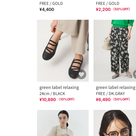
FREE / GOLD
FREE / GOLD
¥4,400
¥2,200
（
50
%OFF）
green label relaxing
green label relaxing
24cm / BLACK
FREE / DK.GRAY
¥10,890
¥6,490
（
10
%OFF）
（
50
%OFF）