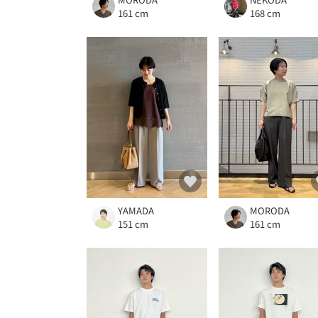
161 cm
168 cm
YAMADA
MORODA
151 cm
161 cm