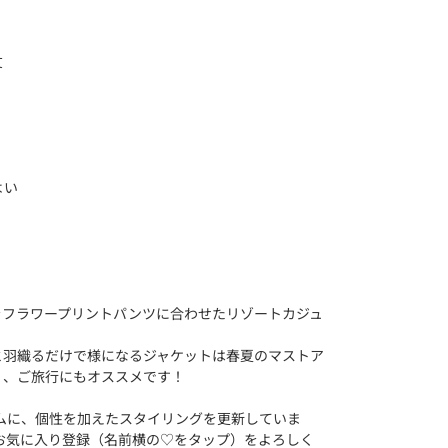
丈
よい
をフラワープリントパンツに合わせたリゾートカジュ
と羽織るだけで様になるジャケットは春夏のマストア
く、ご旅行にもオススメです！
ingのアイテムに、個性を加えたスタイリングを更新していま
Iのお気に入り登録（名前横の♡をタップ）をよろしく