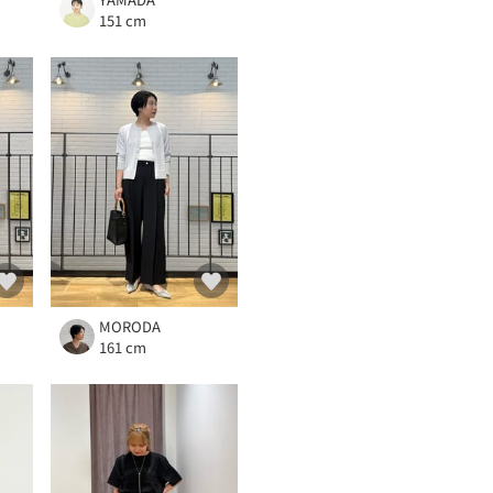
151 cm
MORODA
161 cm