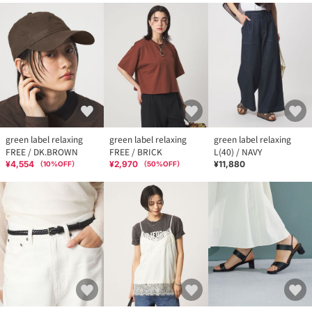
green label relaxing
green label relaxing
green label relaxing
FREE / DK.BROWN
FREE / BRICK
L(40) / NAVY
¥4,554
¥2,970
¥11,880
（
10
%OFF）
（
50
%OFF）