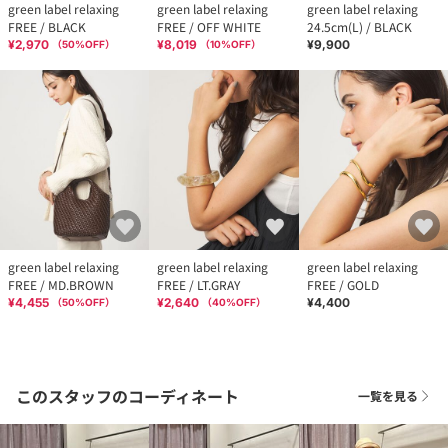
green label relaxing
green label relaxing
green label relaxing
FREE / BLACK
FREE / OFF WHITE
24.5cm(L) / BLACK
¥2,970
¥8,019
¥9,900
（
50
%OFF）
（
10
%OFF）
green label relaxing
green label relaxing
green label relaxing
FREE / MD.BROWN
FREE / LT.GRAY
FREE / GOLD
¥4,455
¥2,640
¥4,400
（
50
%OFF）
（
40
%OFF）
このスタッフのコーディネート
一覧を見る