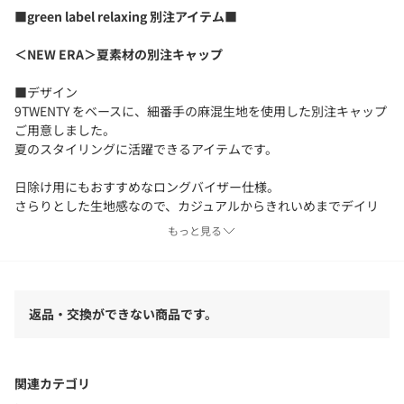
■green label relaxing 別注アイテム■
＜NEW ERA＞夏素材の別注キャップ
■デザイン
9TWENTY をベースに、細番手の麻混生地を使用した別注キャップ
ご用意しました。
夏のスタイリングに活躍できるアイテムです。
日除け用にもおすすめなロングバイザー仕様。
さらりとした生地感なので、カジュアルからきれいめまでデイリ
ーに活用いただけます。
もっと見る
EASYスナップの仕様もついているので、
持ち運び時に簡単にバッグのハンドルなどにかけられます。
返品・交換ができない商品です。
＜別注ポイント＞
・生地とカラーの組み合わせ
・フラッグロゴ刺繍が生地同色
関連カテゴリ
・ロングバイザー