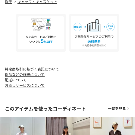
帽子
キャップ・キャスケット
■素材
本体・つば部分：コットン50％、麻50％
つば裏部分：コットン100%
刺しゅう糸：ポリエステル100%
＜NEW ERA(ニューエラ)＞
1920年創業、MLB選手着用キャップの独占供給をはじめ、
高品質で確かな商品を提供するブランド。
現在はスポーツ、ストリートをはじめ、様々なファッションに影
特定商取引に基づく表記について
響を与える
返品などの詳細について
ヘッドウェアブランドとしての地位を確立しています。
配送について
お直しサービスについて
【注意事項】
※画像の商品はサンプルです。
このアイテムを使ったコーディネート
一覧を見る
実際の商品と色味、仕様、加工、サイズ、素材等が若干異なる場
合がございます。
※工場の生産の都合上、納期が変更になる場合がございます。発
送日の前後についてはあらかじめご了承ください。