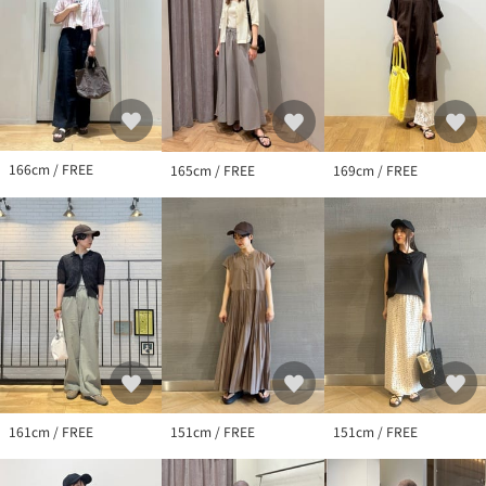
※入荷状況により、お客様への発送が店頭販売より遅れる場合も
ございます。
※商品に「取り扱い上の注意書き」、「洗濯表示」がございます
場合は、使用前に必ずご確認ください。
※商品画像は、光の当たり具合やパソコンなどの閲覧環境によ
り、実際の色味と異なって見える場合がございます。あらかじめ
ご了承ください。
166cm / FREE
165cm / FREE
169cm / FREE
※商品の色味の目安は、商品単体の画像をご参照ください。
※WEBサイト・一部店舗限定カラー：OFF WHITE
店舗へお問い合わせの際は、全国のgreen label relaxing各店舗ま
で下記の品名/品番をお申し付けください。
品名：◆SC EXNE920CO/LI/CAP 品番：36384000022
161cm / FREE
151cm / FREE
151cm / FREE