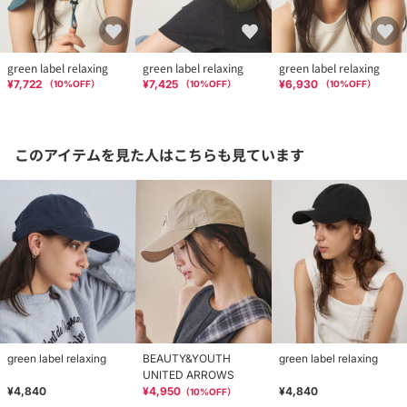
green label relaxing
green label relaxing
green label relaxing
¥7,722
¥7,425
¥6,930
（
10
%OFF）
（
10
%OFF）
（
10
%OFF）