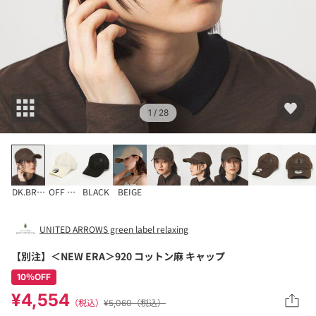
1
/ 28
DK.BROWN
OFF WHITE
BLACK
BEIGE
UNITED ARROWS green label relaxing
【別注】＜NEW ERA＞920 コットン麻 キャップ
10％OFF
¥4,554
（税込）
¥5,060（税込）