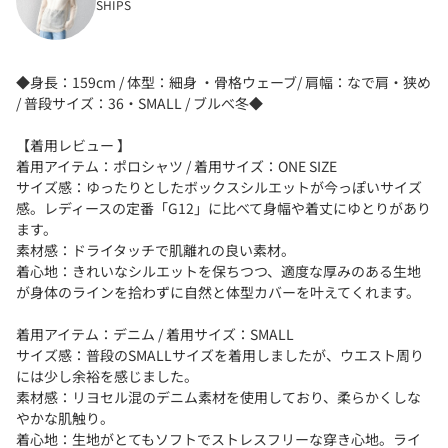
SHIPS
◆身長：159cm / 体型：細身 ・骨格ウェーブ/ 肩幅：なで肩・狭め
/ 普段サイズ：36・SMALL / ブルべ冬◆
【着用レビュー 】
着用アイテム：ポロシャツ / 着用サイズ：ONE SIZE
サイズ感：ゆったりとしたボックスシルエットが今っぽいサイズ
感。レディースの定番「G12」に比べて身幅や着丈にゆとりがあり
ます。
素材感：ドライタッチで肌離れの良い素材。
着心地：きれいなシルエットを保ちつつ、適度な厚みのある生地
が身体のラインを拾わずに自然と体型カバーを叶えてくれます。
着用アイテム：デニム / 着用サイズ：SMALL
サイズ感：普段のSMALLサイズを着用しましたが、ウエスト周り
には少し余裕を感じました。
素材感：リヨセル混のデニム素材を使用しており、柔らかくしな
やかな肌触り。
着心地：生地がとてもソフトでストレスフリーな穿き心地。ライ