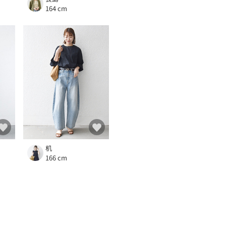
164 cm
机
166 cm