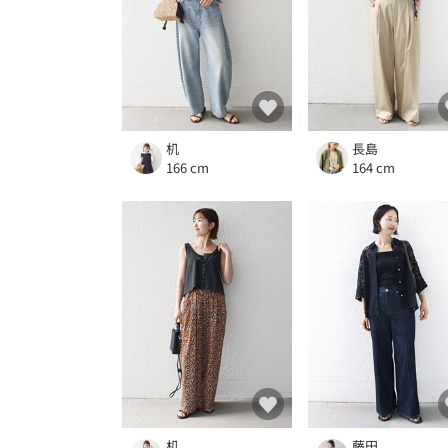
机
長島
166 cm
164 cm
机
藤田