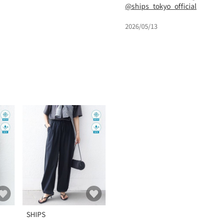
@ships_tokyo_official
2026/05/13
SHIPS