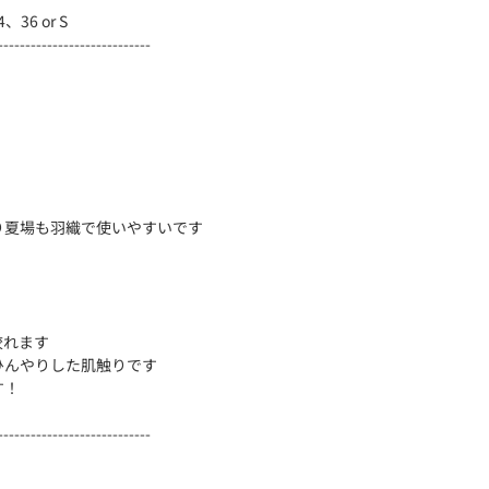
36 or S
----------------------------
り夏場も羽織で使いやすいです
絞れます
ひんやりした肌触りです
す！
----------------------------