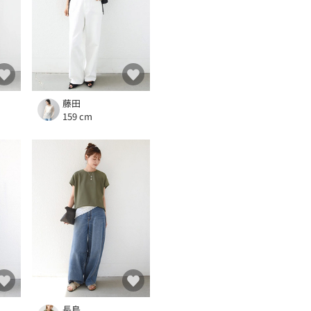
藤田
159 cm
長島