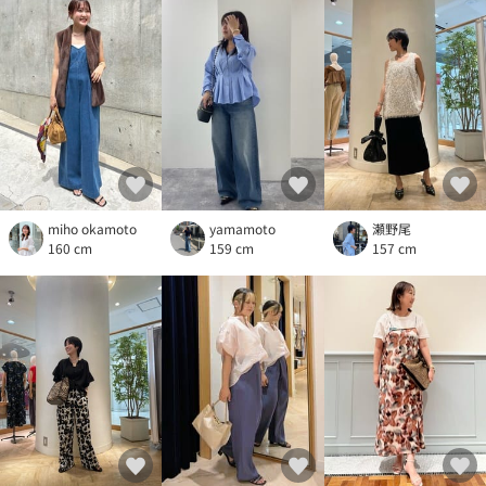
miho okamoto
yamamoto
瀬野尾
160 cm
159 cm
157 cm