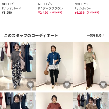
NOLLEY'S
NOLLEY'S
NOLLEY'S
F / レオパード
F / ダークブラウン
F / シルバー
¥8,250
¥2,420
¥5,236
（
21
%OFF）
（
32
%OFF）
このスタッフのコーディネート
一覧を見る