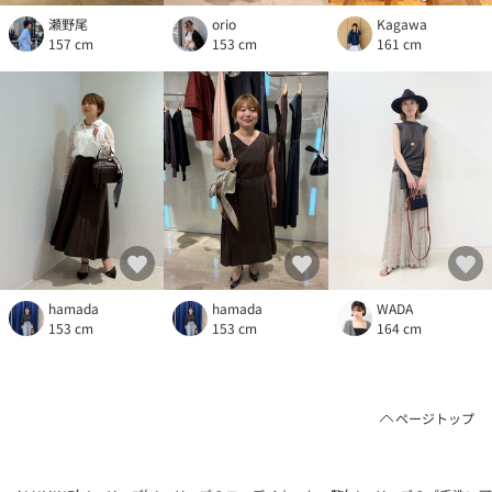
瀬野尾
orio
Kagawa
157 cm
153 cm
161 cm
hamada
hamada
WADA
153 cm
153 cm
164 cm
ページトップ