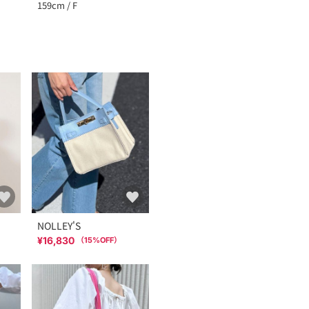
159cm / F
NOLLEY'S
¥16,830
（
15
%OFF）