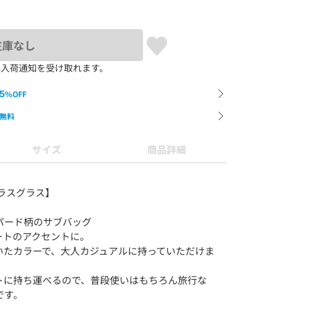
在庫なし
再入荷通知を受け取れます。
5
%OFF
無料
サイズ
商品詳細
e/グラスグラス】
パード柄のサブバッグ
ートのアクセントに。
いたカラーで、大人カジュアルに持っていただけま
トに持ち運べるので、普段使いはもちろん旅行な
です。