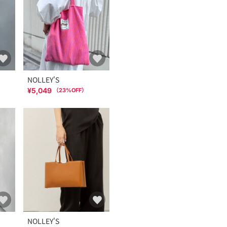
NOLLEY'S
¥5,049
（
23
%OFF）
NOLLEY'S