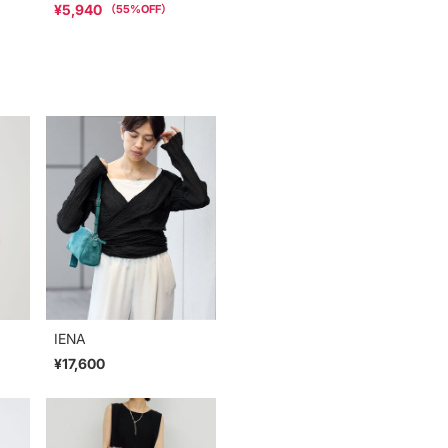
¥5,940
（
55
%OFF）