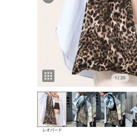
1
/ 20
レオパード