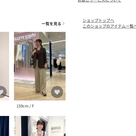
商品の色味は、スタジオ撮
※商品画像に関しては出来
お客様がご利用のモニター
ショップトップへ
に若干の誤差が生じる場合
一覧を見る
このショップのアイテム一覧
159cm / F