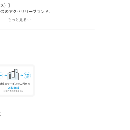
グラス）】
リーズのアクセサリーブランド。
エリー”ジュエリーシリーズ”と、重ねるごとに自
もっと見る
シーズンごとに楽しめる飽きのこない”レイヤード
主張せず、様々なスタイルに溶け込む肌馴染みの良
す。
iu sicuro di te ~あなたはますます自分に自信を持つよう
ってくれるアクセサリーです。
ご確認の上、着用又はお取り扱い下さい。
り登録がオススメです！
、通知されるようになります。
て
像は、光の当たり具合で色味が違って見える場合