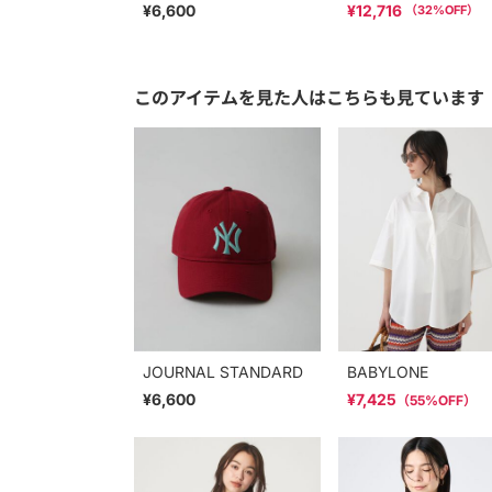
¥6,600
¥12,716
（
32
%OFF）