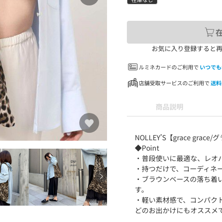
お気に入り登録すると
ルミネカードのご利用で
いつでも
店舗受取サービスのご利用で
送料
商品説明
NOLLEY’S【grace grac
◆Point
・普段使いに最適な、レオ
・持つだけで、コーディネ
・ブラウンベースの落ち着
す。
・軽い素材感で、コンパク
どのお出かけにもオススメ