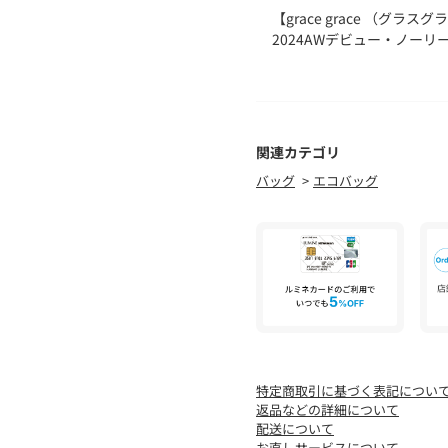
【grace grace （グラス
2024AWデビュー・ノー
シンプルで美しいスキンジュ
分だけのものになっていく
シリーズ”で構成。決して
いアクセサリーブランドで
関連カテゴリ
Ti sentral sempre p
バッグ
エコバッグ
になるでしょう～
そんな願いを込めて。
身につける人のお守りにな
●お取扱い上のご注意●
※アテンションタグを必ず
気になる商品は、お気に入
クーポン情報、入荷情報が
特定商取引に基づく表記につい
返品などの詳細について
※店頭及び屋外での撮影画
配送について
があります。
お直しサービスについて