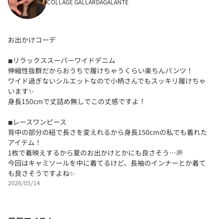
COLLAGE GALLARDAGALANTE
お出かけコーデ
◾︎リラックススーパーワイドデニム
伸縮性抜群だからおうちで履けちゃうくらい楽ちんパンツ！
ワイド過ぎないシルエットなので小柄さんでもスッキリ履けちゃ
います✨️
身長150cmで丈詰め無しでこの丈感ですよ！
◾︎レースワンピース
背中の部分の紐で長さを変えれるから身長150cmの私でも着れた
アイテム！
1枚で着映えするから夏のお出かけとかにも良さそう…💭
今回はキャミソールを中に着てるけど、長袖のインナーとか着て
も良さそうですよね✨️
2026/05/14