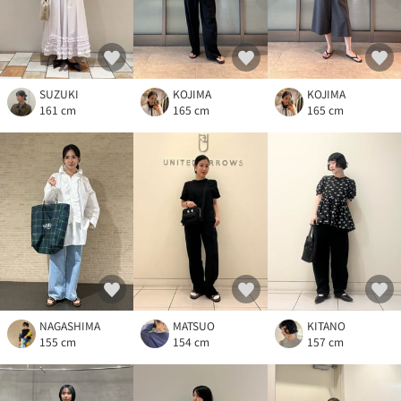
SUZUKI
KOJIMA
KOJIMA
161 cm
165 cm
165 cm
NAGASHIMA
MATSUO
KITANO
155 cm
154 cm
157 cm