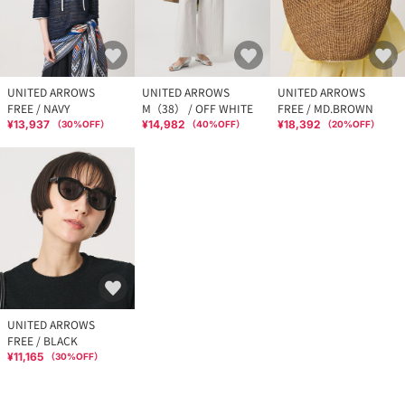
UNITED ARROWS
UNITED ARROWS
UNITED ARROWS
FREE / NAVY
M（38） / OFF WHITE
FREE / MD.BROWN
¥13,937
¥14,982
¥18,392
（
30
%OFF）
（
40
%OFF）
（
20
%OFF）
UNITED ARROWS
FREE / BLACK
¥11,165
（
30
%OFF）