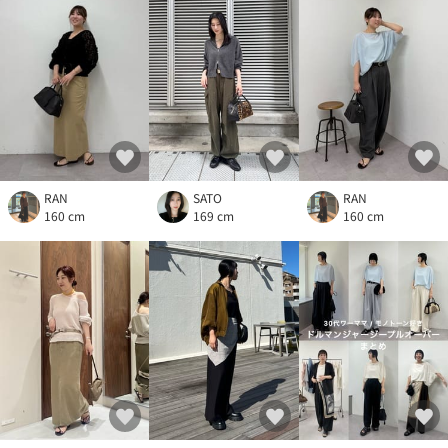
RAN
SATO
RAN
160 cm
169 cm
160 cm