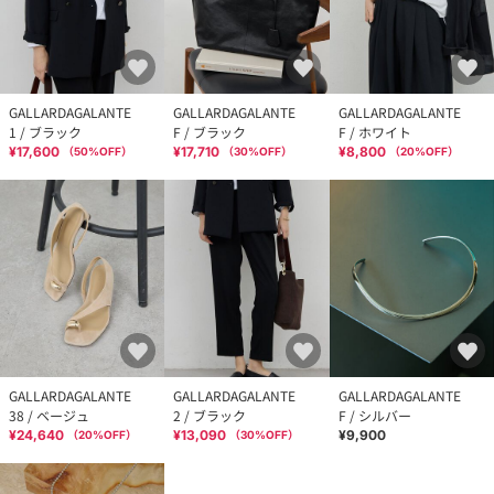
GALLARDAGALANTE
GALLARDAGALANTE
GALLARDAGALANTE
1 / ブラック
F / ブラック
F / ホワイト
¥17,600
¥17,710
¥8,800
（
50
%OFF）
（
30
%OFF）
（
20
%OFF）
GALLARDAGALANTE
GALLARDAGALANTE
GALLARDAGALANTE
38 / ベージュ
2 / ブラック
F / シルバー
¥24,640
¥13,090
¥9,900
（
20
%OFF）
（
30
%OFF）