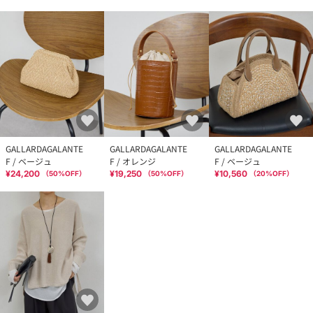
GALLARDAGALANTE
GALLARDAGALANTE
GALLARDAGALANTE
F / ベージュ
F / オレンジ
F / ベージュ
¥24,200
¥19,250
¥10,560
（
50
%OFF）
（
50
%OFF）
（
20
%OFF）