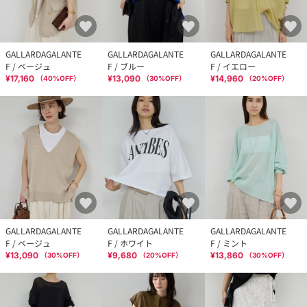
GALLARDAGALANTE
GALLARDAGALANTE
GALLARDAGALANTE
F / ベージュ
F / ブルー
F / イエロー
¥17,160
¥13,090
¥14,960
（
40
%OFF）
（
30
%OFF）
（
20
%OFF）
GALLARDAGALANTE
GALLARDAGALANTE
GALLARDAGALANTE
F / ベージュ
F / ホワイト
F / ミント
¥13,090
¥9,680
¥13,860
（
30
%OFF）
（
20
%OFF）
（
30
%OFF）