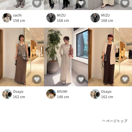
sachi
MIZU
MIZU
158 cm
168 cm
168 cm
Osayo
AYUMI
Osayo
162 cm
148 cm
162 cm
ページトップ