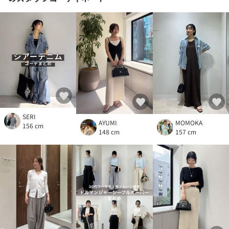
SERI
AYUMI
MOMOKA
156 cm
148 cm
157 cm