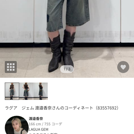
1
/ 3
ラグア ジェム 渡邉香奈さんのコーディネート（83557692）
渡邉香奈
166 cm / 755 コーデ
LAGUA GEM