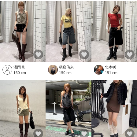
浅岡 和
槇島侑来
北本咲
160 cm
150 cm
151 cm