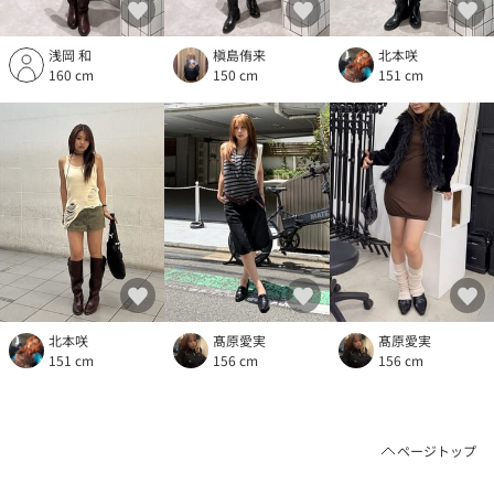
浅岡 和
槇島侑来
北本咲
160 cm
150 cm
151 cm
北本咲
髙原愛実
髙原愛実
151 cm
156 cm
156 cm
ページトップ