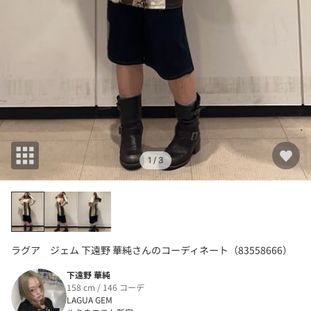
1
/ 3
ラグア ジェム 下遠野 華純さんのコーディネート（83558666）
下遠野 華純
158 cm / 146 コーデ
LAGUA GEM