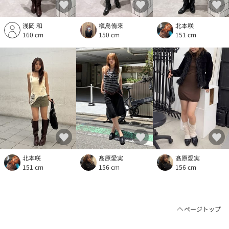
浅岡 和
槇島侑来
北本咲
160 cm
150 cm
151 cm
北本咲
髙原愛実
髙原愛実
151 cm
156 cm
156 cm
ページトップ