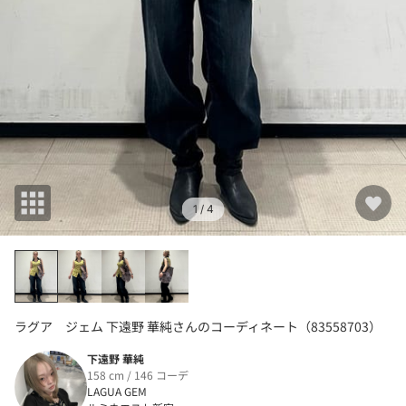
1
/ 4
ラグア ジェム 下遠野 華純さんのコーディネート（83558703）
下遠野 華純
158 cm / 146 コーデ
LAGUA GEM