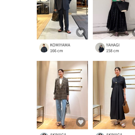
KOMIYAMA
YAHAGI
166 cm
158 cm
AKINAGA
AKINAGA