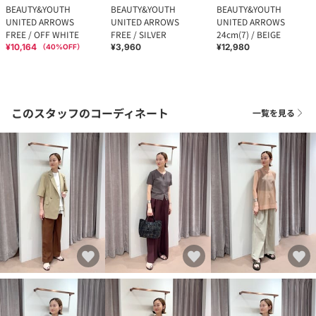
BEAUTY&YOUTH
BEAUTY&YOUTH
BEAUTY&YOUTH
UNITED ARROWS
UNITED ARROWS
UNITED ARROWS
FREE / OFF WHITE
FREE / SILVER
24cm(7) / BEIGE
¥10,164
¥3,960
¥12,980
（
40
%OFF）
このスタッフのコーディネート
一覧を見る