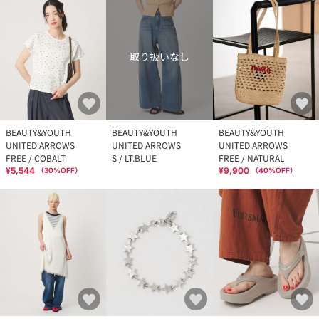
取り扱いなし
BEAUTY&YOUTH
BEAUTY&YOUTH
BEAUTY&YOUTH
UNITED ARROWS
UNITED ARROWS
UNITED ARROWS
FREE / COBALT
S / LT.BLUE
FREE / NATURAL
¥5,544
¥9,900
（
30
%OFF）
（
40
%OFF）