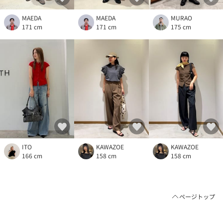
MAEDA
MAEDA
MURAO
171 cm
171 cm
175 cm
ITO
KAWAZOE
KAWAZOE
166 cm
158 cm
158 cm
ページトップ