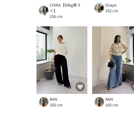
CHIKA【60kg骨ス
Osayo
ト】
162 cm
156 cm
RAN
RAN
160 cm
160 cm