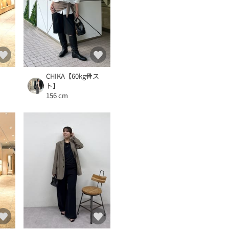
CHIKA【60kg骨ス
ト】
156 cm