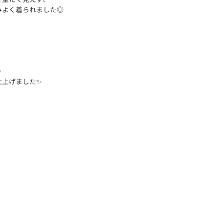
みよく着られました◎
、
、
つ
仕上げました✨