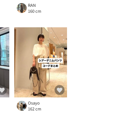
RAN
160 cm
Osayo
162 cm