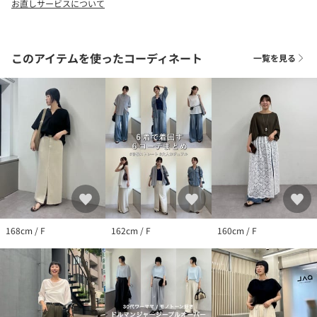
お直しサービスについて
※トップの画像は、光の具合で色味が違って見える場合がありま
す。
◆気になる商品は「お気に入り」登録を◆
このアイテムを使ったコーディネート
一覧を見る
ハートマークをクリックし、お好きなカラーを選んでお気に入り
に登録すると
入荷情報や残り1点の通知、完売カラーの再入荷、セール情報など
を受け取ることができます。
168cm / F
162cm / F
160cm / F