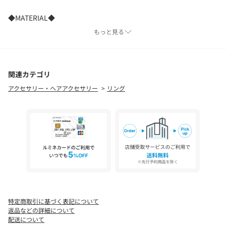
◆MATERIAL◆
シルバー925とは、純銀が92.5％含まれた素材。
もっと見る
ゴールドはそこに18Kゴールドのコーティングを、
シルバーには表面の変色を防ぎ、より輝きを増すロジウムコーテ
ィングが施されています。
関連カテゴリ
アクセサリー・ヘアアクセサリー
リング
【2.718】－ニーテンナナイチハチ－
ネイピア数を意味する数字から由来。
洗練された美しさ
シーンによってスタイリングに広がりを持たせ
手にする方の様々な可能性を込めたアイテムをラインアップ。
※画像の商品はサンプルです。
実際の商品と仕様、加工などが若干異なる場合があります。
また、生産過程上の都合により、洗濯表記や混率、サイズスペッ
ク等が多少変更になる可能性がございます。
特定商取引に基づく表記について
予めご了承ください。
返品などの詳細について
配送について