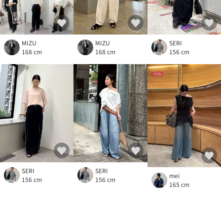
MIZU
MIZU
SERI
168 cm
168 cm
156 cm
SERI
SERI
mei
156 cm
156 cm
165 cm