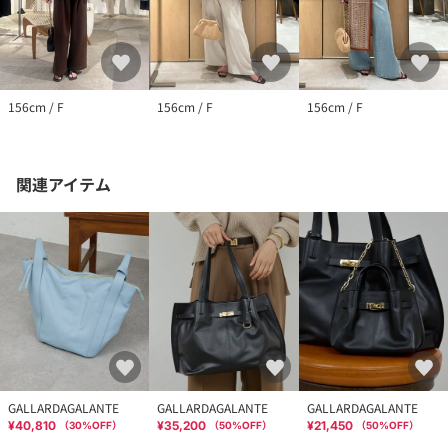
156cm / F
156cm / F
156cm / F
関連アイテム
GALLARDAGALANTE
GALLARDAGALANTE
GALLARDAGALANTE
¥40,810
¥35,200
¥21,450
（
30
%OFF）
（
50
%OFF）
（
50
%OFF）