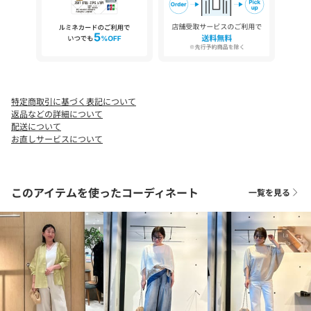
※お届けの商品には、チェーンがございます。
※画像の商品はサンプルです。
実際の商品と仕様、加工などが若干異なる場合があります。
また、生産過程上の都合により、洗濯表記や混率、サイズスペッ
ク等が多少変更になる可能性がございます。
予めご了承ください。
特定商取引に基づく表記について
返品などの詳細について
※トップの画像は、光の具合で色味が違って見える場合がありま
配送について
す。
お直しサービスについて
◆気になる商品は「お気に入り」登録を◆
ハートマークをクリックし、お好きなカラーを選んでお気に入り
このアイテムを使ったコーディネート
一覧を見る
に登録すると
入荷情報や残り1点の通知、完売カラーの再入荷、セール情報など
を受け取ることができます。