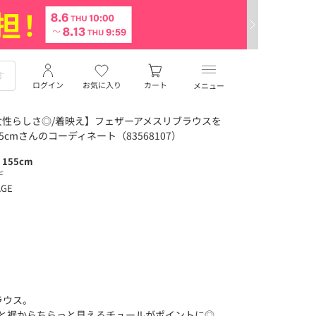
ログイン
お気に入り
カート
メニュー
性らしさ◎/着映え】フェザーアメスリブラウスを
 155cmさんのコーディネート（83568107）
/ 155cm
デ
AGE
ラウス。
くと裾からちらっと見えるチュールがポイントに◎