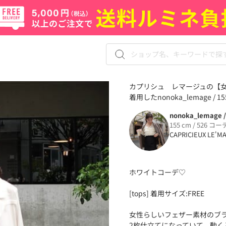
カプリシュ レマージュの【女
着用したnonoka_lemage /
nonoka_lemage 
155 cm / 526 コー
CAPRICIEUX LE'M
ホワイトコーデ♡
[tops] 着用サイズ:FREE
女性らしいフェザー素材のブ
2枚仕立てになっていて、動