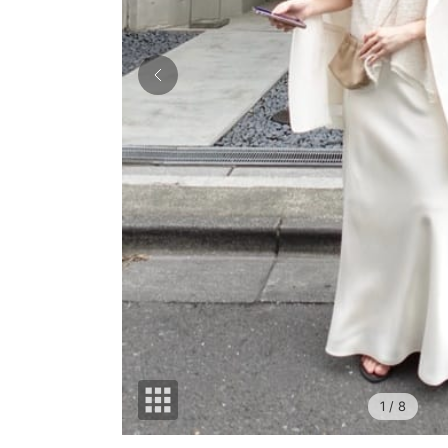
1
/ 8