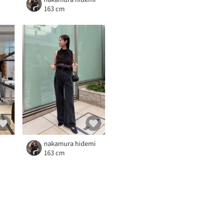
163 cm
）
nakamura hidemi
163 cm