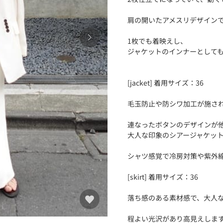
肩の開いたアメスリデザイン
1枚でも着映えし、
ジャケットのインナーとして
[jacket] 着用サイズ：36
毛玉防止や防シワ加工が施さ
連なったボタンのデザインが
大人な印象のシアージャケッ
シャツ感覚で冷房対策や紫外
[skirt] 着用サイズ：36
落ち感のある素材感で、大人
程よい光沢があり高見えしま