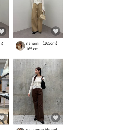
nanami 【165cm】
cm】
165 cm
）
nakamura hidemi