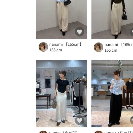
nanami 【165cm】
nanami 【165
165 cm
165 cm
yuppy（ゆっぴ）
yuppy（ゆっぴ