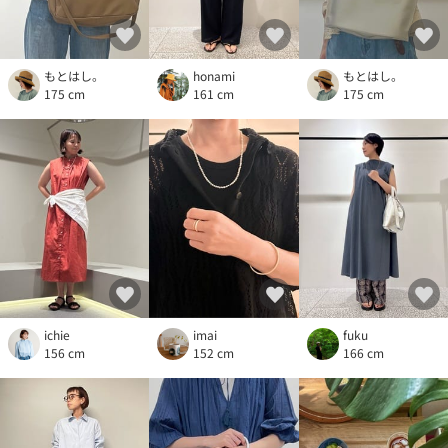
もとはし。
honami
もとはし。
175 cm
161 cm
175 cm
ichie
imai
fuku
156 cm
152 cm
166 cm