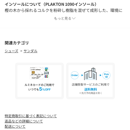
インソールについて（PLAKTON 1090インソール）
樫の木から採れるコルクを粉砕し樹脂を混ぜて成形した、環境に
も配慮されたインソール。
もっと見る
中央部分に柔らかなラテックスを入れることで足あたりが良く、
歩行時の負担を軽減します。
足裏にフィットするカーブ構造で、安定感のある履き心地を実現
しています。
関連カテゴリ
シューズ
サンダル
【PLAKTON/プラクトン】
スペイン南部・エルチェ発のコンフォートサンダルブランド
「PLAKTON（プラクトン）」。
1995年の創業以来、“supreme comfort（最高の快適）”をコンセ
プトに100％スペイン生産にこだわった靴作りを続けています。
解剖学に基づいて設計されたオリジナルのコルクフットベッドが
特徴で、快適な履き心地を追求したサンダルを展開しています。
特定商取引に基づく表記について
返品などの詳細について
配送について