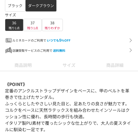
ブラック
ダークブラウン
サイズ
36
37
38
残り1点
残り1点
残りわずか
ルミネカードのご利用で
いつでも
5
%OFF
店舗受取サービスのご利用で
送料無料
商品説明
サイズ
商品詳細
《POINT》
定番のアンクルストラップデザインをベースに、甲のベルトを革
巻きで仕上げたサンダル。
ふっくらとしたやさしい見た目と、足あたりの良さが魅力です。
コルクをベースに天然ラテックスを組み合わせたインソールはク
ッション性に優れ、長時間の歩行も快適。
イタリア製PU素材で覆ったシックな仕上がりで、大人の夏スタイ
ルに馴染む一足です。