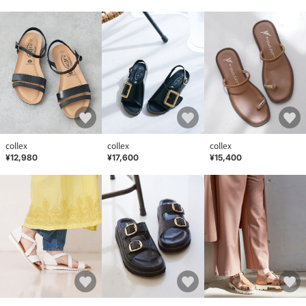
collex
collex
collex
¥12,980
¥17,600
¥15,400