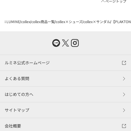
ページトップ
i LUMINE
collex
collex商品一覧
collex×シューズ
collex×サンダル
【PLAKT
ルミネ公式ホームページ
よくある質問
はじめての方へ
サイトマップ
会社概要