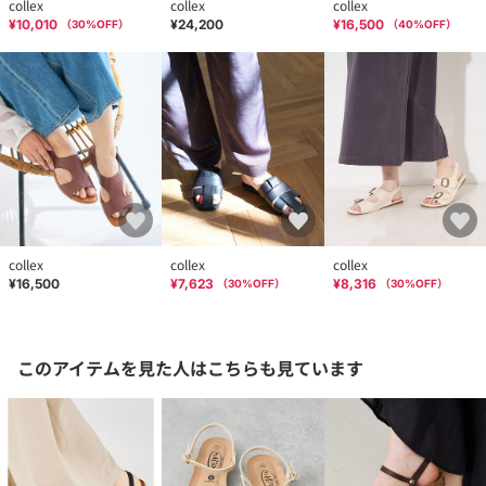
collex
collex
collex
¥10,010
¥24,200
¥16,500
（
30
%OFF）
（
40
%OFF）
collex
collex
collex
¥16,500
¥7,623
¥8,316
（
30
%OFF）
（
30
%OFF）