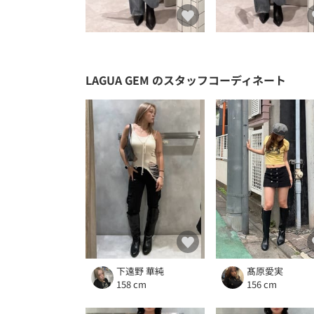
LAGUA GEM
のスタッフコーディネート
下遠野 華純
髙原愛実
158 cm
156 cm