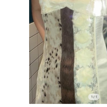
1
/ 1