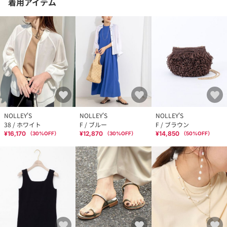
着用アイテム
NOLLEY'S
NOLLEY'S
NOLLEY'S
38 / ホワイト
F / ブルー
F / ブラウン
¥16,170
¥12,870
¥14,850
（
30
%OFF）
（
30
%OFF）
（
50
%OFF）