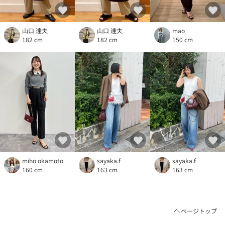
山口 達夫
山口 達夫
mao
182 cm
182 cm
150 cm
miho okamoto
sayaka.f
sayaka.f
160 cm
163 cm
163 cm
ページトップ