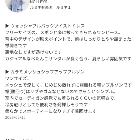
NOLLEY'S
ルミネ有楽町 ルミネ１
▶︎ ウォッシャブルバックツイストドレス
フリーサイズの、スポンと楽に被ってきられるワンピース。
背中のデザインが映えポイントで、前はしっかりとやや詰まった
襟開きです
裏地なしですが透けないです
カジュアルなぺたんこサンダルが良く合う、夏らしい雰囲気です
▶︎ カラミメッシュジップアップブルゾン
ワンサイズ。
メッシュで涼しく、じめじめ蒸れずに羽織れる軽いブルゾンです
裾(腰回り)はリブやゴムなどないのでさらりとシンプル。
室内でカーディガン感覚でも着られるくらいの気軽さで、
冷房避けとしても便利さを発揮しそうです
柔らかでスポーティーになりすぎず着回せます
2026/05/15