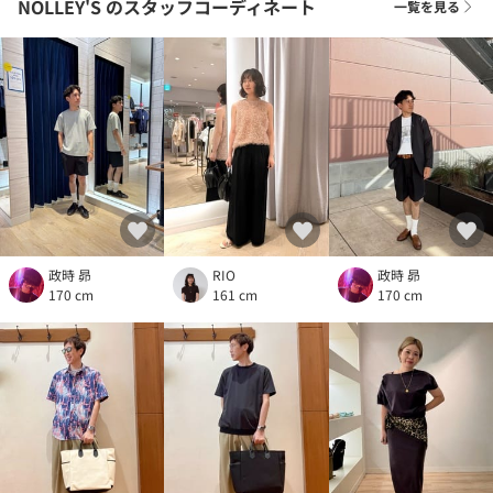
NOLLEY'S
のスタッフコーディネート
一覧を見る
政時 昴
RIO
政時 昴
170 cm
161 cm
170 cm