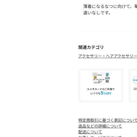
薄着になるなつに向けて、
違いなしです。
6月の誕生石にちなんだ、pe
個人的に、カジュアルアイテム
スエットやTシャツ、シャ
pearlを取り入れると一
是非、チェックしてみてく
関連カテゴリ
アクセサリー・ヘアアクセサリ
【松葉コメント】
耳元が揺れる! これだけ
淡水パールのいびつさも、
耳元に縦ライン入ると、何
意外とロングヘアで合わせ
首回りも軽い印象になるの
ると嬉しいです。
※淡水パールは大きさに個
特定商取引に基づく表記につい
【grace grace （グラス
返品などの詳細について
2024AWデビュー・ノー
配送について
シンプルで美しいスキンジュ