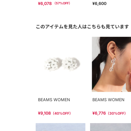
¥6,078
¥6,600
（
57
%OFF）