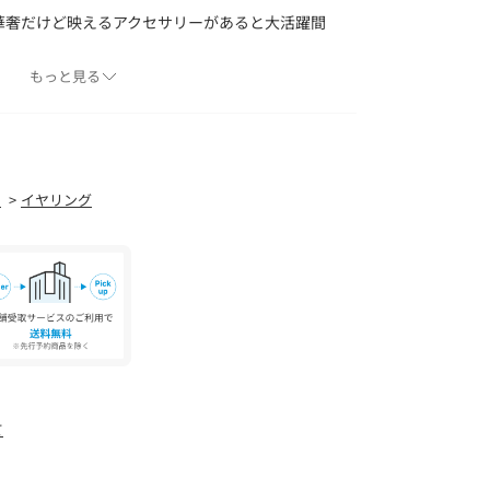
華奢だけど映えるアクセサリーがあると大活躍間
arlシリーズをコラボしました。
もっと見る
にpearlを取り入れるのが好きで...
ツなどのメンズライクなアイテムに
気に女性らしさが引き立ちます。
ださい
ー
イヤリング
で、女性らしいですよね
キレイ目になりすぎず幅広いコーデに使えます。
故か小顔効果も出ます。
ても、髪の毛とのコントラストが出て
で、いろんなヘアスタイルの方に手に取って頂け
体差がございます。予めご了承ください。
て
グラス）】
リーズのアクセサリーブランド。
エリー”ジュエリーシリーズ”と、重ねるごとに自