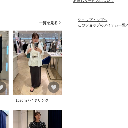
お直しサービスについて
分だけのものになっていく
シリーズ”で構成。決して
いアクセサリーブランドで
ショップトップへ
一覧を見る
このショップのアイテム一覧
Ti sentral sempre p
なるでしょう
そんな願いを込めて。
身につける人のお守りにな
●お取扱い上のご注意●
※アテンションタグを必ず
気になる商品は、お気に入
クーポン情報、入荷情報が
※店頭及び屋外での撮影画
153cm / イヤリング
があります。
商品の色味は、スタジオ撮
※商品画像に関しては出来
お客様がご利用のモニター