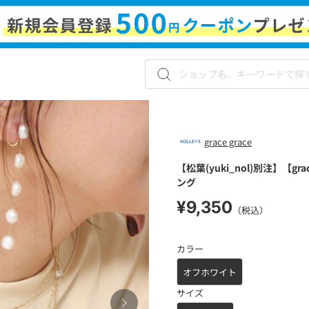
grace grace
【松葉(yuki_nol)別注】【
ング
¥9,350
（税込）
カラー
オフホワイト
サイズ