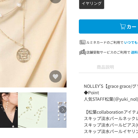
イヤリング
カー
ルミネカードのご利用で
いつでも
店舗受取サービスのご利用で
送料
商品説明
NOLLEY’S【grace grac
◆Point
人気STAFF松葉(＠yuki
【松葉collaborationアイテム 
スキップ淡水パールネックレス(6-
スキップ淡水パールピアス(6-01
スキップ淡水パールイヤリング(6-