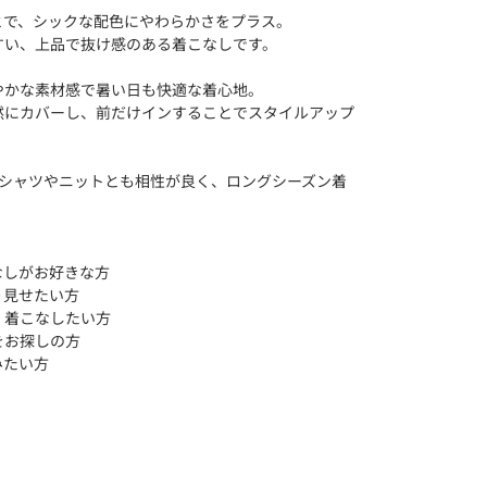
とで、シックな配色にやわらかさをプラス。
すい、上品で抜け感のある着こなしです。
やかな素材感で暑い日も快適な着心地。
然にカバーし、前だけインすることでスタイルアップ
Tシャツやニットとも相性が良く、ロングシーズン着
なしがお好きな方
り見せたい方
く着こなしたい方
をお探しの方
みたい方