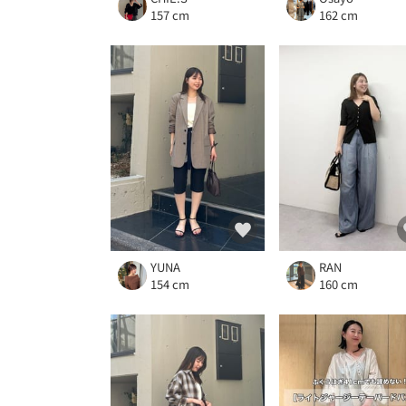
157 cm
162 cm
YUNA
RAN
154 cm
160 cm