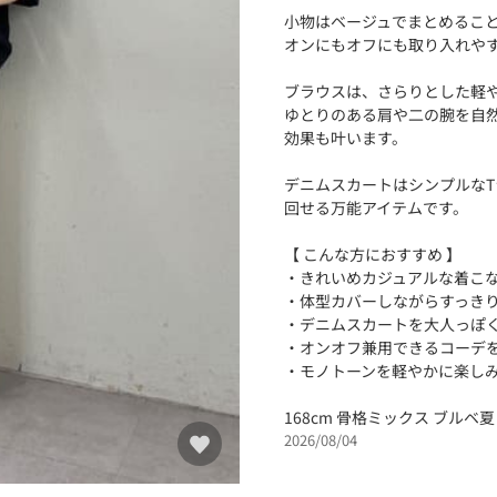
小物はベージュでまとめるこ
オンにもオフにも取り入れや
ブラウスは、さらりとした軽
ゆとりのある肩や二の腕を自
効果も叶います。
デニムスカートはシンプルな
回せる万能アイテムです。
【 こんな方におすすめ 】
・きれいめカジュアルな着こ
・体型カバーしながらすっき
・デニムスカートを大人っぽ
・オンオフ兼用できるコーデ
・モノトーンを軽やかに楽し
168cm 骨格ミックス ブルベ夏
2026/08/04