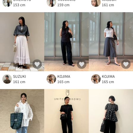
153 cm
159 cm
161 cm
SUZUKI
KOJIMA
KOJIMA
161 cm
165 cm
165 cm