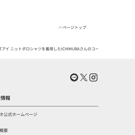
ページトップ
イ ニットポロシャツを着用したICHIMURAさんのコーディネート（835734
業情報
ネ公式ホームページ
概要