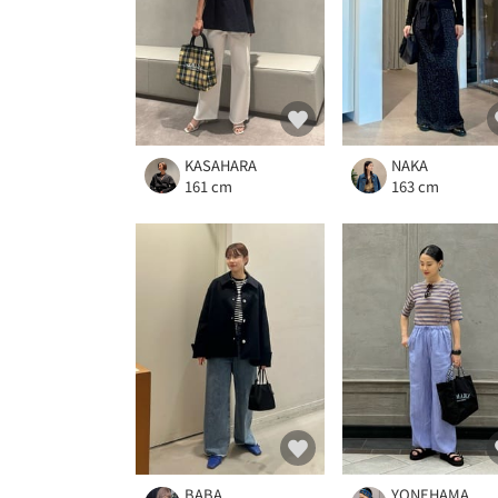
KASAHARA
NAKA
161 cm
163 cm
BABA
YONEHAMA