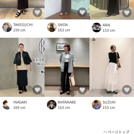
TAKEGUCHI
SAIDA
ARAI
159 cm
163 cm
153 cm
INAGAKI
WATANABE
SUZUKI
169 cm
163 cm
153 cm
ページトップ