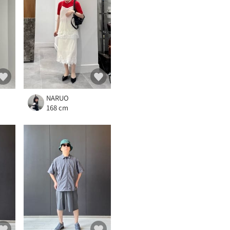
NARUO
168 cm