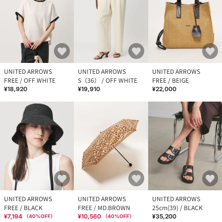
UNITED ARROWS
UNITED ARROWS
UNITED ARROWS
FREE / OFF WHITE
S（36） / OFF WHITE
FREE / BEIGE
¥18,920
¥19,910
¥22,000
UNITED ARROWS
UNITED ARROWS
UNITED ARROWS
FREE / BLACK
FREE / MD.BROWN
25cm(39) / BLACK
¥7,194
¥10,560
¥35,200
（
40
%OFF）
（
40
%OFF）