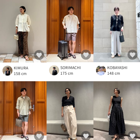
SORIMACHI
KOBAYASHI
KIMURA
175 cm
148 cm
158 cm