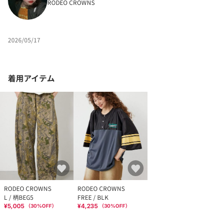
RODEO CROWNS
2026/05/17
着用アイテム
RODEO CROWNS
RODEO CROWNS
L / 柄BEG5
FREE / BLK
¥5,005
¥4,235
（
30
%OFF）
（
30
%OFF）