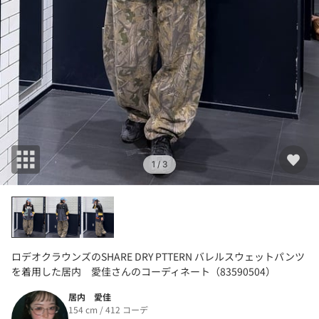
1
/ 3
ロデオクラウンズのSHARE DRY PTTERN バレルスウェットパンツ
を着用した居内 愛佳さんのコーディネート（83590504）
居内 愛佳
154 cm / 412 コーデ