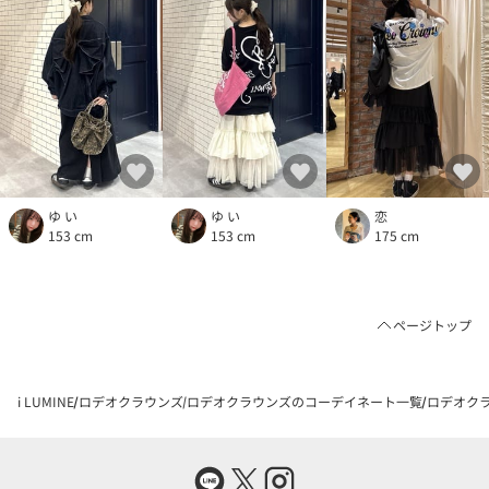
ゆ い
恋
ゆ い
153 cm
175 cm
153 cm
ページトップ
i LUMINE
ロデオクラウンズ
ロデオクラウンズのコーデイネート一覧
ロデオクラ