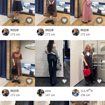
桝田燎
桝田燎
桝田燎
172 cm
172 cm
172 cm
桝田燎
aina
らん💜ྀི🐰
172 cm
147 cm
156 cm