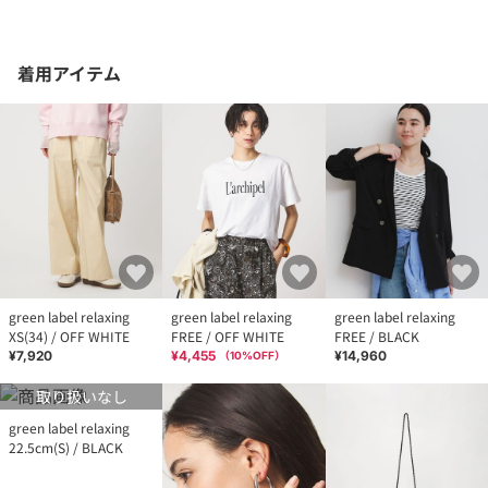
着用アイテム
green label relaxing
green label relaxing
green label relaxing
XS(34) / OFF WHITE
FREE / OFF WHITE
FREE / BLACK
¥7,920
¥4,455
¥14,960
（
10
%OFF）
取り扱いなし
green label relaxing
22.5cm(S) / BLACK